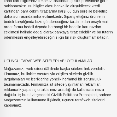
kredi kart bilgileriniz firmamız tarafından gizlilik prensibine göre
saklanacaktır. Bu bilgiler olası banka ile oluşubilecek kredi
kartından para çekim itirazlarına karşı 60 gün süre ile bekletilip
daha sonrasında imha edilmektedir. Sipariş ettiğiniz ürünlerin
bedeli karşılığında bize göndereceğiniz tarafınızdan onaylı mail-
order formu bedeli dışında herhangi bir bedelin kartınızdan
çekilmesi halinde doğal olarak bankaya itiraz edebilir ve bu tutarın
ödenmesini engelleyebileceğiniz için bir risk oluşturmamaktadır.
ÜÇÜNCÜ TARAF WEB SİTELERİ VE UYGULAMALAR
Mağazamız, web sitesi dâhilinde başka sitelere link verebilir.
Firmamız, bu linkler vasıtasıyla erişilen sitelerin gizlilik
uygulamaları ve içeriklerine yönelik herhangi bir sorumluluk
taşımamaktadır. Firmamıza ait sitede yayınlanan reklamlar,
reklamcılık yapan iş ortaklarımız aracılığı ile kullanıcılarımıza
dağıtılır. İş bu sözleşmedeki Gizlilik Politikası Prensipleri, sadece
Mağazamızın kullanımına ilişkindir, üçüncü taraf web sitelerini
kapsamaz.