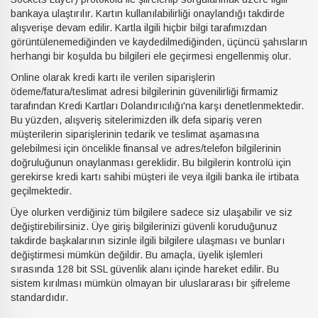
bankaya ulaştırılır. Kartın kullanılabilirliği onaylandığı takdirde
alışverişe devam edilir. Kartla ilgili hiçbir bilgi tarafımızdan
görüntülenemediğinden ve kaydedilmediğinden, üçüncü şahısların
herhangi bir koşulda bu bilgileri ele geçirmesi engellenmiş olur.
Online olarak kredi kartı ile verilen siparişlerin
ödeme/fatura/teslimat adresi bilgilerinin güvenilirliği firmamiz
tarafından Kredi Kartları Dolandırıcılığı'na karşı denetlenmektedir.
Bu yüzden, alışveriş sitelerimizden ilk defa sipariş veren
müşterilerin siparişlerinin tedarik ve teslimat aşamasına
gelebilmesi için öncelikle finansal ve adres/telefon bilgilerinin
doğruluğunun onaylanması gereklidir. Bu bilgilerin kontrolü için
gerekirse kredi kartı sahibi müşteri ile veya ilgili banka ile irtibata
geçilmektedir.
Üye olurken verdiğiniz tüm bilgilere sadece siz ulaşabilir ve siz
değiştirebilirsiniz. Üye giriş bilgilerinizi güvenli koruduğunuz
takdirde başkalarının sizinle ilgili bilgilere ulaşması ve bunları
değiştirmesi mümkün değildir. Bu amaçla, üyelik işlemleri
sırasında 128 bit SSL güvenlik alanı içinde hareket edilir. Bu
sistem kırılması mümkün olmayan bir uluslararası bir şifreleme
standardıdır.