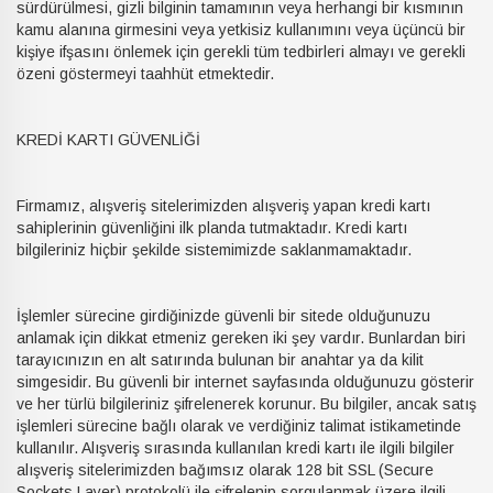
sürdürülmesi, gizli bilginin tamamının veya herhangi bir kısmının
kamu alanına girmesini veya yetkisiz kullanımını veya üçüncü bir
kişiye ifşasını önlemek için gerekli tüm tedbirleri almayı ve gerekli
özeni göstermeyi taahhüt etmektedir.
KREDİ KARTI GÜVENLİĞİ
Firmamız, alışveriş sitelerimizden alışveriş yapan kredi kartı
sahiplerinin güvenliğini ilk planda tutmaktadır. Kredi kartı
bilgileriniz hiçbir şekilde sistemimizde saklanmamaktadır.
İşlemler sürecine girdiğinizde güvenli bir sitede olduğunuzu
anlamak için dikkat etmeniz gereken iki şey vardır. Bunlardan biri
tarayıcınızın en alt satırında bulunan bir anahtar ya da kilit
simgesidir. Bu güvenli bir internet sayfasında olduğunuzu gösterir
ve her türlü bilgileriniz şifrelenerek korunur. Bu bilgiler, ancak satış
işlemleri sürecine bağlı olarak ve verdiğiniz talimat istikametinde
kullanılır. Alışveriş sırasında kullanılan kredi kartı ile ilgili bilgiler
alışveriş sitelerimizden bağımsız olarak 128 bit SSL (Secure
Sockets Layer) protokolü ile şifrelenip sorgulanmak üzere ilgili