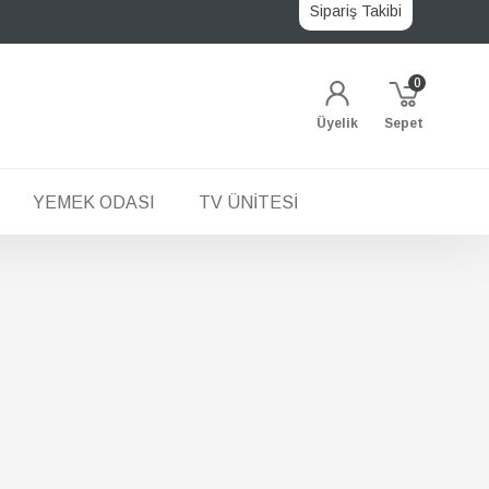
Sipariş Takibi
0
Üyelik
Sepet
YEMEK ODASI
TV ÜNITESI