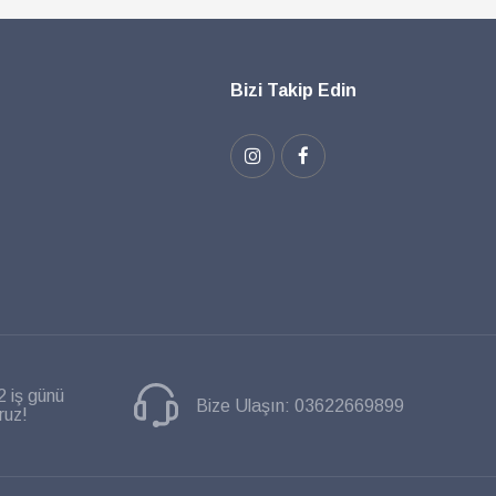
Bizi Takip Edin
2 iş günü
Bize Ulaşın:
03622669899
ruz!