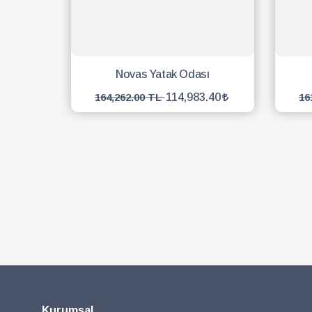
Novas Yatak Odası
114,983.40
164,262.00 TL
16
SEPETE EKLE
Kurumsal