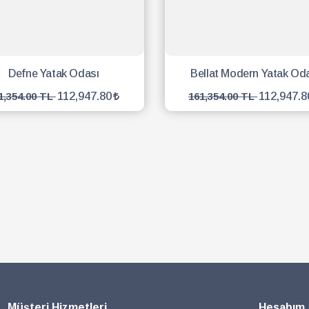
Defne Yatak Odası
Bellat Modern Yatak Od
112,947.80
112,947.8
1,354.00 TL
161,354.00 TL
SEPETE EKLE
SEPETE EKLE
Müşteri Hizmetleri
Hesabım