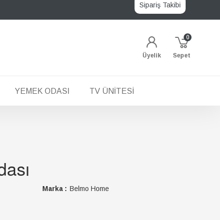
Sipariş Takibi
0
Üyelik
Sepet
YEMEK ODASI
TV ÜNITESI
dası
Marka :
Belmo Home