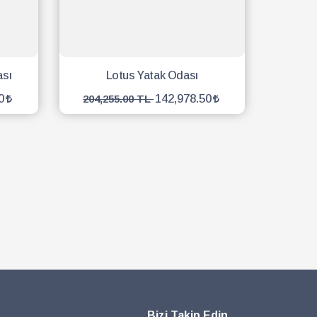
ası
Lotus Yatak Odası
0
142,978.50
204,255.00 TL
SEPETE EKLE
Bizi Takip Edin