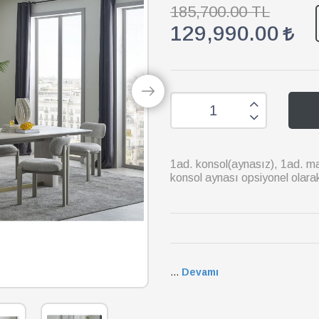
185,700.00 TL
129,990.00
1ad. konsol(aynasız), 1ad. m
konsol aynası opsiyonel olara
...
Devamı