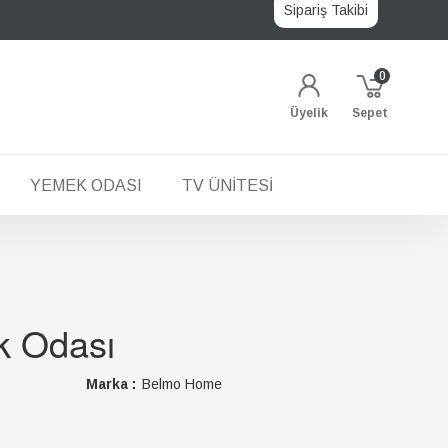
Sipariş Takibi
0
Üyelik
Sepet
YEMEK ODASI
TV ÜNITESI
k Odası
Marka :
Belmo Home