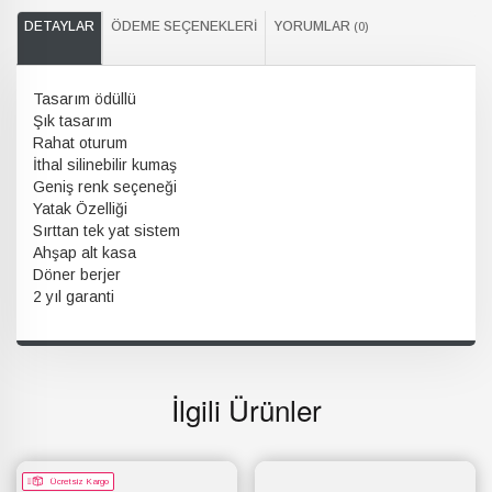
DETAYLAR
ÖDEME SEÇENEKLERI
YORUMLAR
(0)
Tasarım ödüllü
Şık tasarım
Rahat oturum
İthal silinebilir kumaş
Geniş renk seçeneği
Yatak Özelliği
Sırttan tek yat sistem
Ahşap alt kasa
Döner berjer
2 yıl garanti
İlgili Ürünler
Ücretsiz Kargo