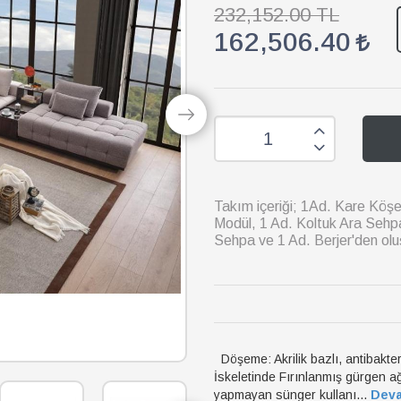
232,152.00 TL
162,506.40
Takım içeriği; 1Ad. Kare Köş
Modül, 1 Ad. Koltuk Ara Sehpa
Sehpa ve 1 Ad. Berjer'den ol
Döşeme: Akrilik bazlı, antibakteri
İskeletinde Fırınlanmış gürgen a
yapmayan sünger kullanı...
Dev