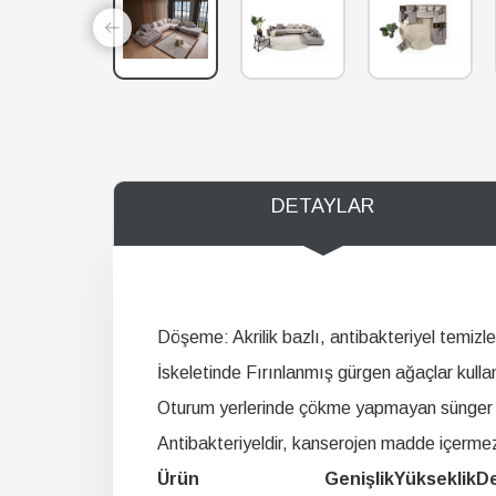
DETAYLAR
Döşeme: Akrilik bazlı, antibakteriyel temizle
İskeletinde Fırınlanmış gürgen ağaçlar kulla
Oturum yerlerinde çökme yapmayan sünger ku
Antibakteriyeldir, kanserojen madde içerme
Ürün
Genişlik
Yükseklik
De