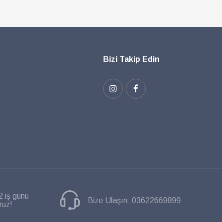
Bizi Takip Edin
2 iş günü
Bize Ulaşın:
03622669899
ruz!