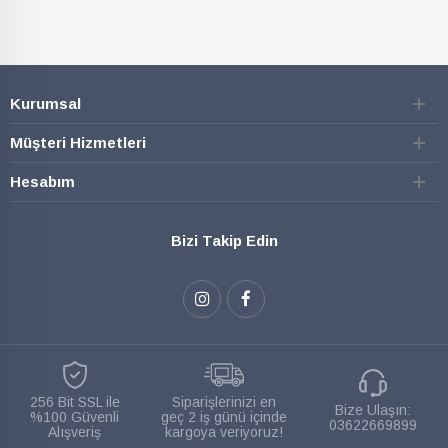
Kurumsal
Müşteri Hizmetleri
Hesabım
Bizi Takip Edin
256 Bit SSL ile
Siparişlerinizi en
Bize Ulaşın:
%100 Güvenli
geç 2 iş günü içinde
03622669899
Alışveriş
kargoya veriyoruz!